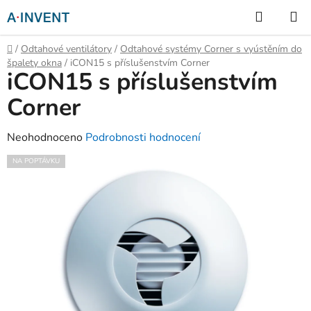
Přejít
Hledat
na
obsah
Domů
/
Odtahové ventilátory
/
Odtahové systémy Corner s vyústěním do
špalety okna
/
iCON15 s příslušenstvím Corner
iCON15 s příslušenstvím
Corner
Průměrné
Neohodnoceno
Podrobnosti hodnocení
hodnocení
NA POPTÁVKU
produktu
je
0,0
z
5
hvězdiček.