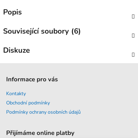
Popis
Související soubory (6)
Diskuze
Z
á
Informace pro vás
p
a
Kontakty
t
Obchodní podmínky
í
Podmínky ochrany osobních údajů
Přijímáme online platby