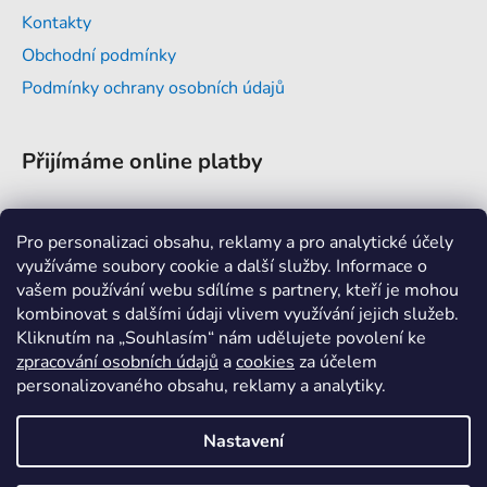
a
Kontakty
t
Obchodní podmínky
í
Podmínky ochrany osobních údajů
Přijímáme online platby
Pro personalizaci obsahu, reklamy a pro analytické účely
využíváme soubory cookie a další služby. Informace o
vašem používání webu sdílíme s partnery, kteří je mohou
Kontakt
kombinovat s dalšími údaji vlivem využívání jejich služeb.
Kliknutím na „Souhlasím“ nám udělujete povolení ke
info
@
a-invent.cz
zpracování osobních údajů
a
cookies
za účelem
personalizovaného obsahu, reklamy a analytiky.
+420 376 382 177
Nastavení