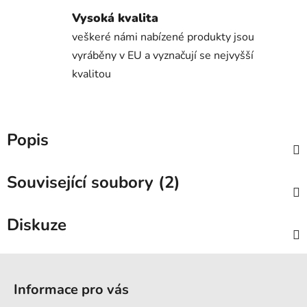
Vysoká kvalita
veškeré námi nabízené produkty jsou
vyráběny v EU a vyznačují se nejvyšší
kvalitou
Popis
Související soubory (2)
Diskuze
Z
á
Informace pro vás
p