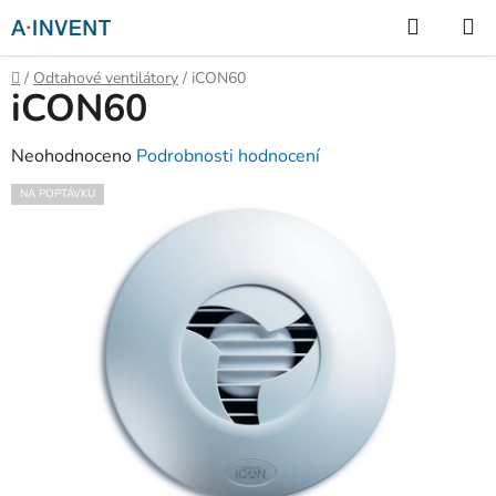
Přejít
Hledat
na
obsah
Domů
/
Odtahové ventilátory
/
iCON60
iCON60
Průměrné
Neohodnoceno
Podrobnosti hodnocení
hodnocení
NA POPTÁVKU
produktu
je
0,0
z
5
hvězdiček.