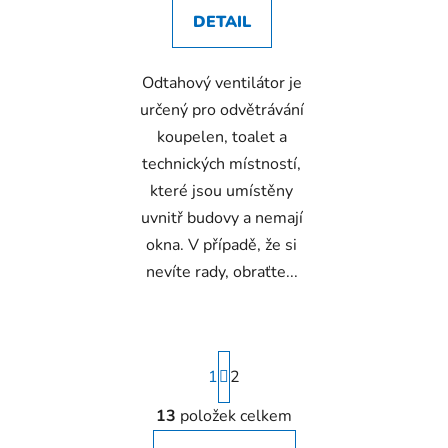
DETAIL
Odtahový ventilátor je
určený pro odvětrávání
koupelen, toalet a
technických místností,
které jsou umístěny
uvnitř budovy a nemají
okna. V případě, že si
nevíte rady, obraťte...
S
1
t
2
r
á
13
položek celkem
O
n
v