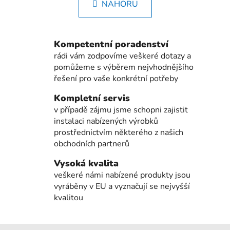
k
NAHORU
l
o
á
v
á
d
n
Kompetentní poradenství
a
í
c
rádi vám zodpovíme veškeré dotazy a
í
pomůžeme s výběrem nejvhodnějšího
p
řešení pro vaše konkrétní potřeby
r
Kompletní servis
v
v případě zájmu jsme schopni zajistit
k
instalaci nabízených výrobků
y
prostřednictvím některého z našich
v
obchodních partnerů
ý
p
Vysoká kvalita
i
veškeré námi nabízené produkty jsou
s
vyráběny v EU a vyznačují se nejvyšší
u
kvalitou