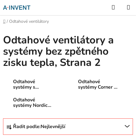
Přejít
Hledat
na
obsah
Domů
/
Odtahové ventilátory
Odtahové ventilátory a
systémy bez zpětného
zisku tepla
, Strana 2
Odtahové
Odtahové
systémy s
systémy Corner s
klasickým
vyústěním do
vyústěním na
špalety okna
Odtahové
fasádě
systémy Nordic
pro zateplené
fasády
Ř
Řadit podle:
Nejlevnější
a