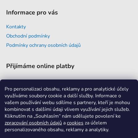
Z
á
Informace pro vás
p
a
Kontakty
t
Obchodní podmínky
í
Podmínky ochrany osobních údajů
Přijímáme online platby
Pro personalizaci obsahu, reklamy a pro analytické účely
využíváme soubory cookie a další služby. Informace o
vašem používání webu sdílíme s partnery, kteří je mohou
Kontakt
kombinovat s dalšími údaji vlivem využívání jejich služeb.
Kliknutím na „Souhlasím“ nám udělujete povolení ke
info
@
a-invent.cz
zpracování osobních údajů
a
cookies
za účelem
personalizovaného obsahu, reklamy a analytiky.
+420 376 382 177