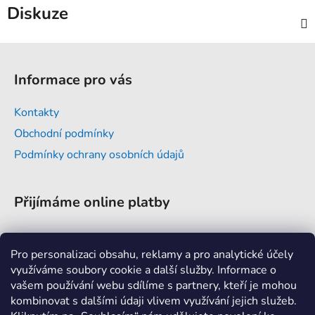
Diskuze
Z
á
Informace pro vás
p
a
Kontakty
t
Obchodní podmínky
í
Podmínky ochrany osobních údajů
Přijímáme online platby
Pro personalizaci obsahu, reklamy a pro analytické účely
využíváme soubory cookie a další služby. Informace o
vašem používání webu sdílíme s partnery, kteří je mohou
Kontakt
kombinovat s dalšími údaji vlivem využívání jejich služeb.